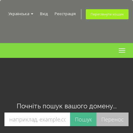
Українська
Вхід
Реєстрація
Переглянути кошик
Togg
navig
Почніть пошук вашого домену...