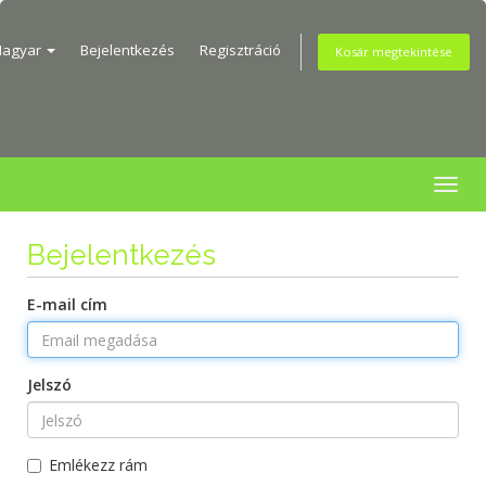
agyar
Bejelentkezés
Regisztráció
Kosár megtekintése
Togg
navig
Bejelentkezés
E-mail cím
Jelszó
Emlékezz rám