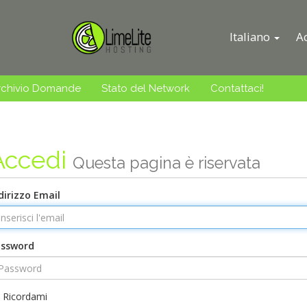
Italiano
A
rchivio Domande
Stato del Network
Contattaci!
Accedi
Questa pagina è riservata
dirizzo Email
assword
Ricordami