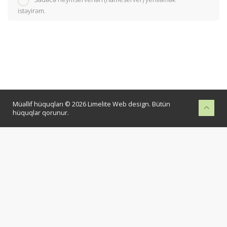
istəyirəm.
Müəllif hüquqları © 2026 Limelite Web design. Bütün
hüquqlar qorunur.