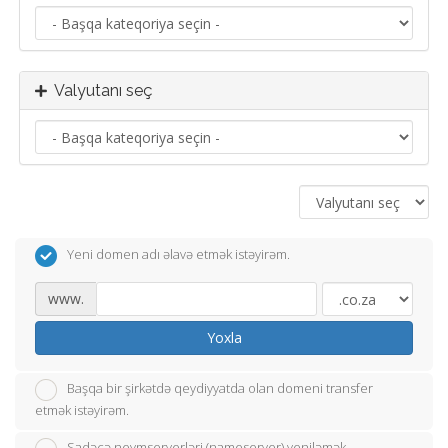
Valyutanı seç
Yeni domen adı əlavə etmək istəyirəm.
www.
Yoxla
Başqa bir şirkətdə qeydiyyatda olan domeni transfer
etmək istəyirəm.
Sadəcə neymserverləri (nameserver) yeniləmək