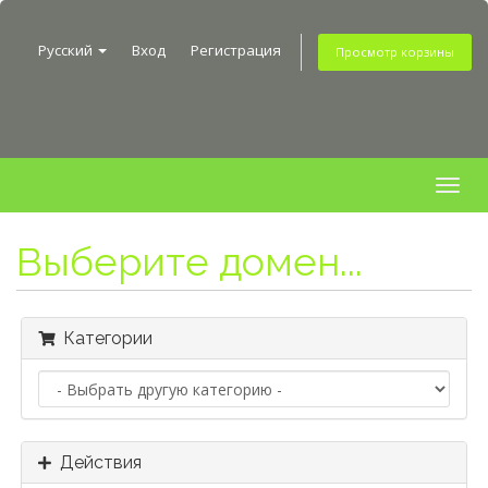
Русский
Вход
Регистрация
Просмотр корзины
Togg
navig
Выберите домен...
Категории
Действия