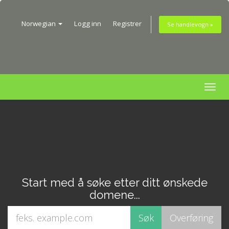
Norwegian
Logg inn
Registrer
Se handlevogn »
Togg
navig
Start med å søke etter ditt ønskede
domene...