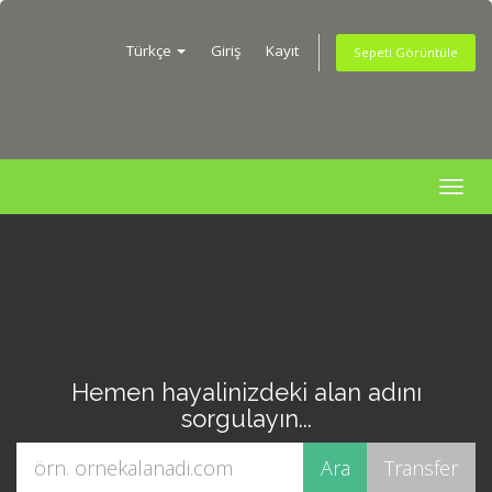
Türkçe
Giriş
Kayıt
Sepeti Görüntüle
Togg
navig
Hemen hayalinizdeki alan adını
sorgulayın...