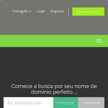
Português
Login
Registrar
Visualizar carrinho
Togg
navig
Comece a busca por seu nome de
domínio perfeito ...