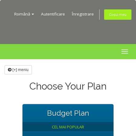
Română
Autentificare
Înregistrare
Coșul meu
Togg
navig
[+] meniu
Choose Your Plan
Budget Plan
CEL MAI POPULAR